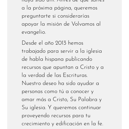
haya sido útil. Antes de que saltes
a la próxima página, queremos
preguntarte si considerarías
apoyar la misión de Volvamos al
evangelio.
Desde el año 2013 hemos
trabajado para servir a la iglesia
de habla hispana publicando
recursos que apuntan a Cristo y a
la verdad de las Escrituras.
Nuestro deseo ha sido ayudar a
personas como tú a conocer y
amar más a Cristo, Su Palabra y
Su iglesia. Y queremos continuar
proveyendo recursos para tu
crecimiento y edificación en la fe.