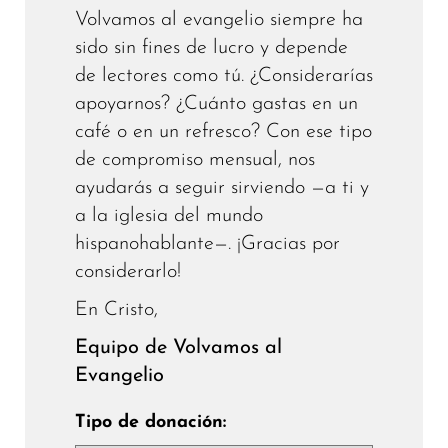
Volvamos al evangelio siempre ha
sido sin fines de lucro y depende
de lectores como tú. ¿Considerarías
apoyarnos? ¿Cuánto gastas en un
café o en un refresco? Con ese tipo
de compromiso mensual, nos
ayudarás a seguir sirviendo —a ti y
a la iglesia del mundo
hispanohablante—. ¡Gracias por
considerarlo!
En Cristo,
Equipo de Volvamos al
Evangelio
Tipo de donación: