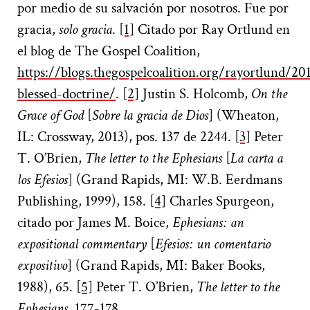
por medio de su salvación por nosotros. Fue por
gracia,
solo gracia
.
[1]
Citado por Ray Ortlund en
el blog de The Gospel Coalition,
https://blogs.thegospelcoalition.org/rayortlund/20
blessed-doctrine/
.
[2]
Justin S. Holcomb,
On the
Grace of God
[
Sobre la gracia de Dios
] (Wheaton,
IL: Crossway, 2013), pos. 137 de 2244.
[3]
Peter
T. O’Brien,
The letter to the Ephesians
[
La carta a
los Efesios
] (Grand Rapids, MI: W.B. Eerdmans
Publishing, 1999), 158.
[4]
Charles Spurgeon,
citado por James M. Boice,
Ephesians: an
expositional commentary
[
Efesios: un comentario
expositivo
] (Grand Rapids, MI: Baker Books,
1988), 65.
[5]
Peter T. O’Brien,
The letter to the
Ephesians
, 177-178.