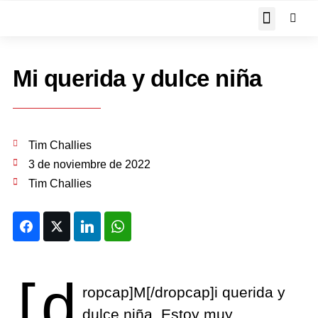
JOHN PIPER RESPON
Mi querida y dulce niña
Tim Challies
3 de noviembre de 2022
Tim Challies
Facebook
Twitter
LinkedIn
WhatsApp
[d
ropcap]M[/dropcap]i querida y
dulce niña, Estoy muy