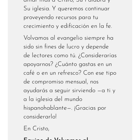
amar más a Cristo, Su Palabra y
Su iglesia. Y queremos continuar
proveyendo recursos para tu
crecimiento y edificación en la fe.
Volvamos al evangelio siempre ha
sido sin fines de lucro y depende
de lectores como tú. ¿Considerarías
apoyarnos? ¿Cuánto gastas en un
café o en un refresco? Con ese tipo
de compromiso mensual, nos
ayudarás a seguir sirviendo —a ti y
a la iglesia del mundo
hispanohablante—. ¡Gracias por
considerarlo!
En Cristo,