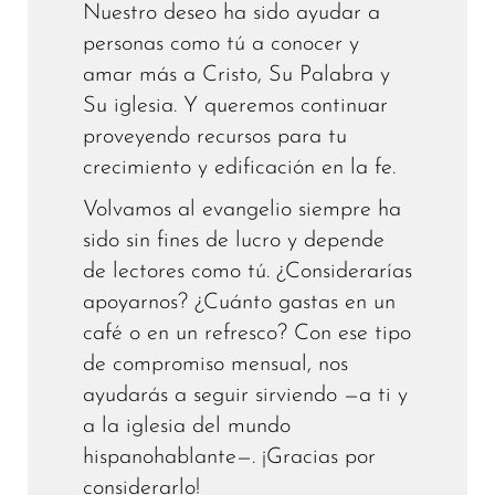
Nuestro deseo ha sido ayudar a
personas como tú a conocer y
amar más a Cristo, Su Palabra y
Su iglesia. Y queremos continuar
proveyendo recursos para tu
crecimiento y edificación en la fe.
Volvamos al evangelio siempre ha
sido sin fines de lucro y depende
de lectores como tú. ¿Considerarías
apoyarnos? ¿Cuánto gastas en un
café o en un refresco? Con ese tipo
de compromiso mensual, nos
ayudarás a seguir sirviendo —a ti y
a la iglesia del mundo
hispanohablante—. ¡Gracias por
considerarlo!