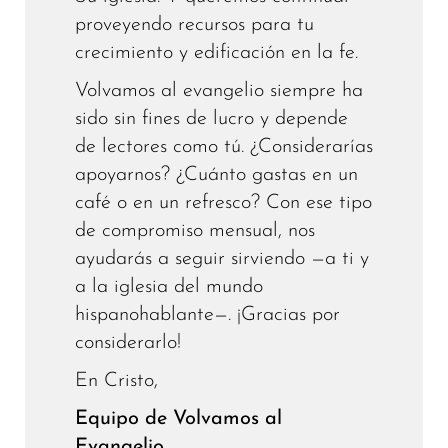
proveyendo recursos para tu
crecimiento y edificación en la fe.
Volvamos al evangelio siempre ha
sido sin fines de lucro y depende
de lectores como tú. ¿Considerarías
apoyarnos? ¿Cuánto gastas en un
café o en un refresco? Con ese tipo
de compromiso mensual, nos
ayudarás a seguir sirviendo —a ti y
a la iglesia del mundo
hispanohablante—. ¡Gracias por
considerarlo!
En Cristo,
Equipo de Volvamos al
Evangelio