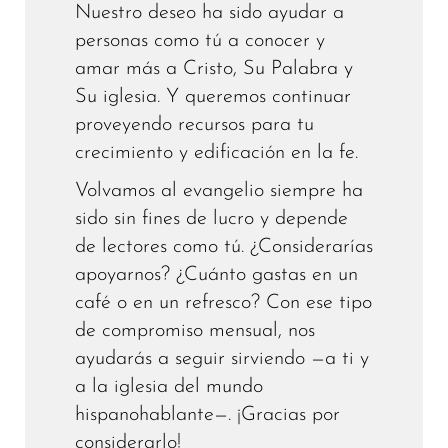
Nuestro deseo ha sido ayudar a
personas como tú a conocer y
amar más a Cristo, Su Palabra y
Su iglesia. Y queremos continuar
proveyendo recursos para tu
crecimiento y edificación en la fe.
Volvamos al evangelio siempre ha
sido sin fines de lucro y depende
de lectores como tú. ¿Considerarías
apoyarnos? ¿Cuánto gastas en un
café o en un refresco? Con ese tipo
de compromiso mensual, nos
ayudarás a seguir sirviendo —a ti y
a la iglesia del mundo
hispanohablante—. ¡Gracias por
considerarlo!