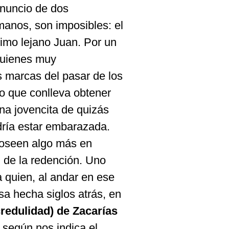
anuncio de dos
anos, son imposibles: el
rimo lejano Juan. Por un
quienes muy
 marcas del pasar de los
so que conlleva obtener
na jovencita de quizás
dría estar embarazada.
poseen algo más en
, de la redención. Uno
a quien, al andar en ese
sa hecha siglos atrás, en
credulidad) de Zacarías
 según nos indica el