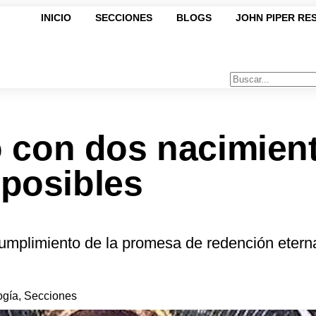
INICIO
SECCIONES
BLOGS
JOHN PIPER RE
ó con dos nacimien
posibles
cumplimiento de la promesa de redención etern
ogía
,
Secciones