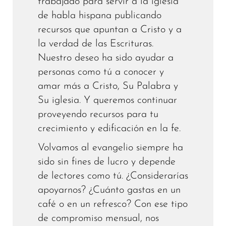
trabajado para servir a la iglesia
de habla hispana publicando
recursos que apuntan a Cristo y a
la verdad de las Escrituras.
Nuestro deseo ha sido ayudar a
personas como tú a conocer y
amar más a Cristo, Su Palabra y
Su iglesia. Y queremos continuar
proveyendo recursos para tu
crecimiento y edificación en la fe.
Volvamos al evangelio siempre ha
sido sin fines de lucro y depende
de lectores como tú. ¿Considerarías
apoyarnos? ¿Cuánto gastas en un
café o en un refresco? Con ese tipo
de compromiso mensual, nos