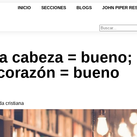
INICIO
SECCIONES
BLOGS
JOHN PIPER RE
a cabeza = bueno;
 corazón = bueno
da cristiana