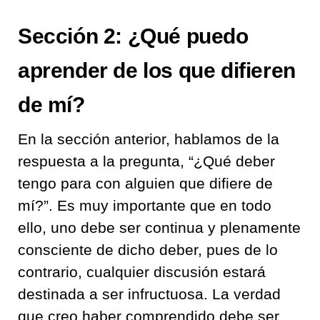
Sección
2: ¿Qué puedo
aprender de los que difieren
de mí?
En la sección anterior, hablamos de la
r
espuesta a la pregunta
, “
¿Qué deber
tengo para con alguien que difiere de
mí
?”
.
Es muy importante que en todo
ello, uno
debe ser continua y plenamente
c
onsciente de dicho deber
,
pues de lo
contrario, cualquier discusión estará
destinada a ser infructuosa
.
La verdad
que creo haber comprendido debe s
er