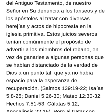
del Antiguo Testamento,
de nuestro
Señor en S
u denuncia
a los fariseos y de
los apóstoles al tratar con diversas
herejías y actos de hipocresía
en la
iglesia primitiva
.
Estos juicios severos
tenían comúnmente el propósito de
advertir a los miembros del rebaño
,
en
vez de ganar
les a algunas personas que
se habían distanciado de la verdad de
Dios a un punto tal, que ya no había
espacio para la esperanza de
recuperación
.
(Salmos 139:19-22; Isaías
5:8-25; Daniel 5:26-30; Mateo 12:30-32;
Hechos 7:51-53; Gálatas 5:12;
Apocalipsis 22:15).
Pero al tratar con