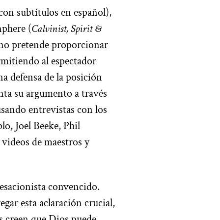
(con subtítulos en español),
nphere (
Calvinist, Spirit &
 no pretende proporcionar
rmitiendo al espectador
una defensa de la posición
enta su argumento a través
usando entrevistas con los
lo, Joel Beeke, Phil
 videos de maestros y
cesacionista convencido.
gar esta aclaración crucial,
s creen que Dios puede