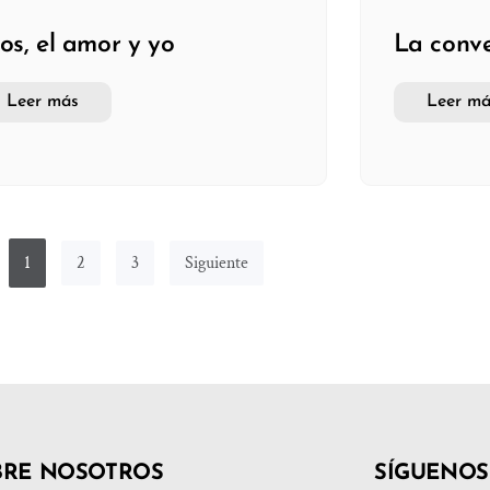
os, el amor y yo
La conve
Leer más
Leer má
1
2
3
Siguiente
BRE NOSOTROS
SÍGUENOS