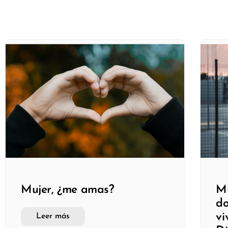
Mujer, ¿me amas?
Mu
do
vi
Leer más