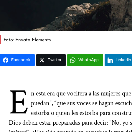
Foto: Envato Elements
Facebook
Twitter
WhatsApp
LinkedIn
E
n esta era que vocifera a las mujeres qu
puedan”, “que sus voces se hagan escucha
estorba o quien les estorba para construir
Dios deben estar preparadas para decir: “No, yo s