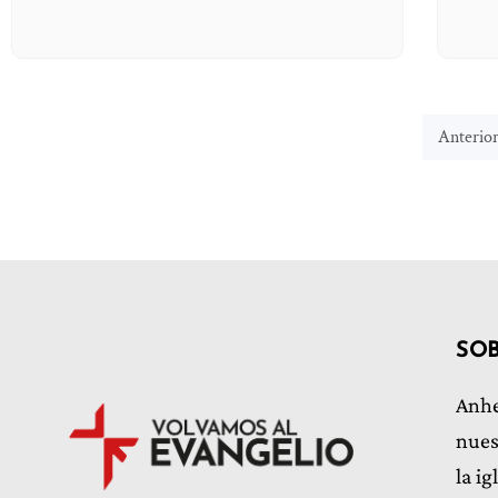
Anterio
SO
Anhe
nues
la i