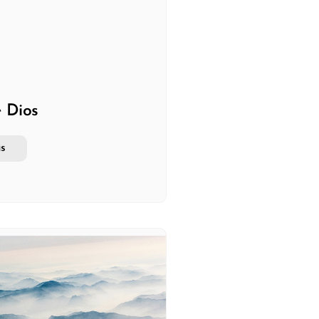
e Dios
s