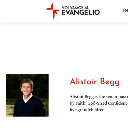
IN
Alistair Begg
Alistair Begg is the senior pas
by Faith: God-Sized Confidence
five grandchildren.