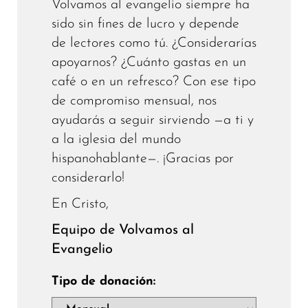
Volvamos al evangelio siempre ha
sido sin fines de lucro y depende
de lectores como tú. ¿Considerarías
apoyarnos? ¿Cuánto gastas en un
café o en un refresco? Con ese tipo
de compromiso mensual, nos
ayudarás a seguir sirviendo —a ti y
a la iglesia del mundo
hispanohablante—. ¡Gracias por
considerarlo!
En Cristo,
Equipo de Volvamos al
Evangelio
Tipo de donación: