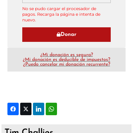
No se pudo cargar el procesador de
pagos. Recarga la página e intenta de
nuevo.
Donar
¿Mi donación es segura?
¿Mi donación es deducible de impuestos?
¿Puedo cancelar mi donación recurrente?
Facebook
Twitter
LinkedIn
WhatsApp
Tim Challies