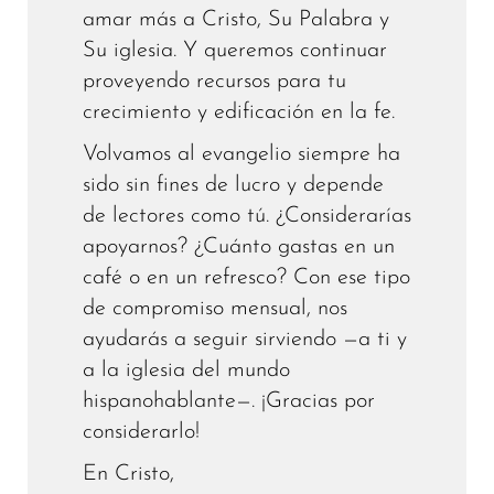
amar más a Cristo, Su Palabra y
Su iglesia. Y queremos continuar
proveyendo recursos para tu
crecimiento y edificación en la fe.
Volvamos al evangelio siempre ha
sido sin fines de lucro y depende
de lectores como tú. ¿Considerarías
apoyarnos? ¿Cuánto gastas en un
café o en un refresco? Con ese tipo
de compromiso mensual, nos
ayudarás a seguir sirviendo —a ti y
a la iglesia del mundo
hispanohablante—. ¡Gracias por
considerarlo!
En Cristo,