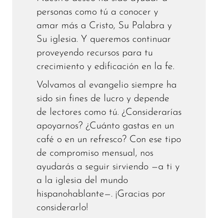
personas como tú a conocer y
amar más a Cristo, Su Palabra y
Su iglesia. Y queremos continuar
proveyendo recursos para tu
crecimiento y edificación en la fe.
Volvamos al evangelio siempre ha
sido sin fines de lucro y depende
de lectores como tú. ¿Considerarías
apoyarnos? ¿Cuánto gastas en un
café o en un refresco? Con ese tipo
de compromiso mensual, nos
ayudarás a seguir sirviendo —a ti y
a la iglesia del mundo
hispanohablante—. ¡Gracias por
considerarlo!