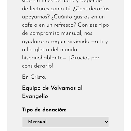
sido sin fines de lucro y depende
de lectores como tú. ¿Considerarías
apoyarnos? ¿Cuánto gastas en un
café o en un refresco? Con ese tipo
de compromiso mensual, nos
ayudarás a seguir sirviendo —a ti y
a la iglesia del mundo
hispanohablante—. ¡Gracias por
considerarlo!
En Cristo,
Equipo de Volvamos al
Evangelio
Tipo de donación: