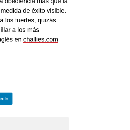
la obediencia más que la
medida de éxito visible.
a los fuertes, quizás
illar a los más
nglés en
challies.com
edIn