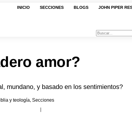
INICIO
SECCIONES
BLOGS
JOHN PIPER RE
adero amor?
al, mundano, y basado en los sentimientos?
iblia y teología
,
Secciones