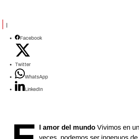
|
Facebook
Twitter
WhatsApp
LinkedIn
E
l amor del mundo
Vivimos en un
veces, podemos ser ingenuos de 