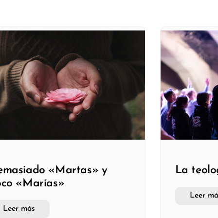
emasiado «Martas» y
La teolo
oco «Marías»
Leer má
Leer más