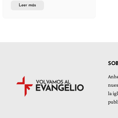
Leer más
SO
Anhe
nues
la i
publ