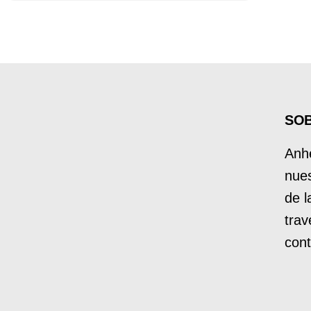
SO
Anhe
nues
de l
trav
cont