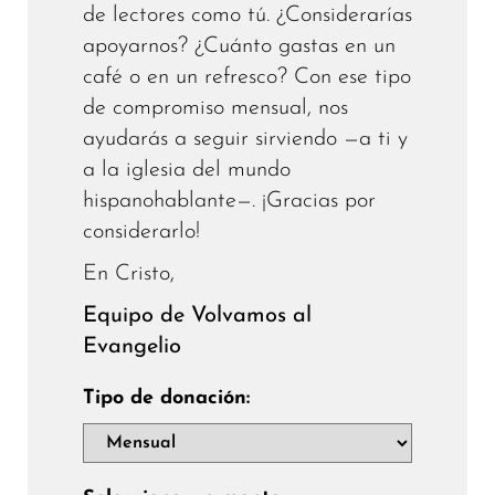
de lectores como tú. ¿Considerarías
apoyarnos? ¿Cuánto gastas en un
café o en un refresco? Con ese tipo
de compromiso mensual, nos
ayudarás a seguir sirviendo —a ti y
a la iglesia del mundo
hispanohablante—. ¡Gracias por
considerarlo!
En Cristo,
Equipo de Volvamos al
Evangelio
Tipo de donación: