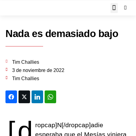
JOHN PIPER RESPON
Nada es demasiado bajo
Tim Challies
3 de noviembre de 2022
Tim Challies
Facebook
Twitter
LinkedIn
WhatsApp
[d
ropcap]N[/dropcap]adie
esperaba que el Mesías viniera