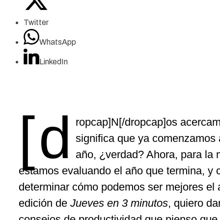
Twitter
WhatsApp
LinkedIn
[d
ropcap]N[/dropcap]os acercamos
significa que ya comenzamos 
año, ¿verdad? Ahora, para la 
estamos evaluando el año que termina, 
determinar cómo podemos ser mejores el 
edición de
Jueves en 3 minutos
, quiero d
consejos de productividad que pienso qu